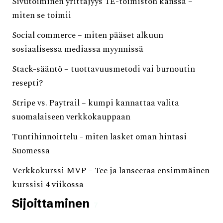
Sivutoiminen yrittäjyys TE-toimiston kanssa –
miten se toimii
Social commerce – miten pääset alkuun
sosiaalisessa mediassa myynnissä
Stack-sääntö – tuottavuusmetodi vai burnoutin
resepti?
Stripe vs. Paytrail – kumpi kannattaa valita
suomalaiseen verkkokauppaan
Tuntihinnoittelu - miten lasket oman hintasi
Suomessa
Verkkokurssi MVP – Tee ja lanseeraa ensimmäinen
kurssisi 4 viikossa
Sijoittaminen
7