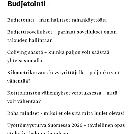
Budjetointi
7
Budjetointi – näin hallitset rahankäyttöäsi
Budjettisovellukset – parhaat sovellukset oman
talouden hallintaan
Coliving säästö – kuinka paljon voit säästää
yhteisasumalla
Kilometrikorvaus kevytyrittäjälle – paljonko voit
vähentää?
Kotitoimiston vähennykset verotuksessa – mitä
voit vähentää?
Raha mindset - miksi et ole sitä mitä luulet olevasi
Työttömyysturva Suomessa 2026 – täydellinen opas
etuksiin, hakuun ja rahaan