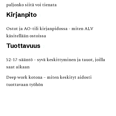
paljonko siitä voi tienata
Kirjanpito
1
Ostot ja AO-tili kirjanpidossa - miten ALV
käsitellään ostoissa
Tuottavuus
2
52-17-sääntö – syvä keskittyminen ja tauot, joilla
saat aikaan
Deep work kotona – miten keskityt aidosti
tuottavaan työhön