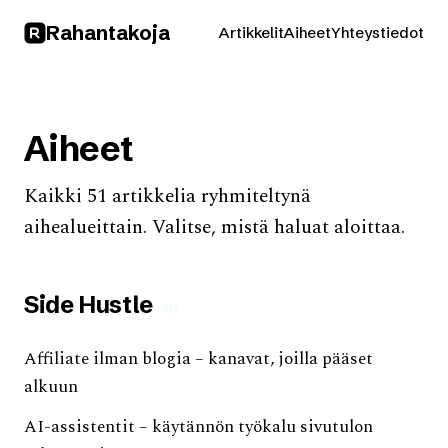
Rahan
takoja
Artikkelit
Aiheet
Yhteystiedot
Aiheet
Kaikki 51 artikkelia ryhmiteltynä
aihealueittain. Valitse, mistä haluat aloittaa.
Side Hustle
30
Affiliate ilman blogia – kanavat, joilla pääset
alkuun
AI-assistentit – käytännön työkalu sivutulon