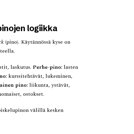
inojen logiikka
ck
(pino). Käytännössä kyse on
teella.
tit, laskutus.
Perhe-pino:
lasten
no:
kurssitehtävät, lukeminen,
ainen pino:
liikunta, ystävät,
nomaiset, ostokset.
piskelupinon välillä kesken