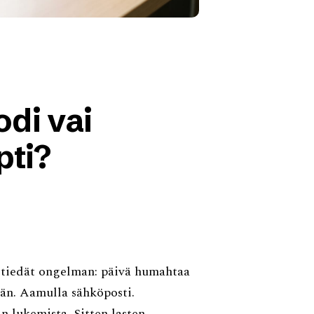
di vai
pti?
a, tiedät ongelman: päivä humahtaa
ään. Aamulla sähköposti.
in lukemista. Sitten lasten