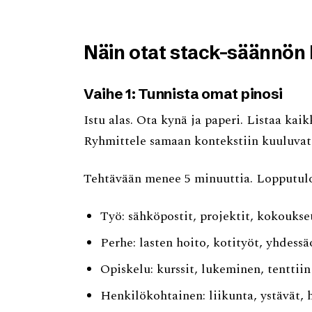
Näin otat stack-säännön 
Vaihe 1: Tunnista omat pinosi
Istu alas. Ota kynä ja paperi. Listaa kaik
Ryhmittele samaan kontekstiin kuuluvat 
Tehtävään menee 5 minuuttia. Lopputulos
Työ: sähköpostit, projektit, kokoukset
Perhe: lasten hoito, kotityöt, yhdessä
Opiskelu: kurssit, lukeminen, tentti
Henkilökohtainen: liikunta, ystävät, 