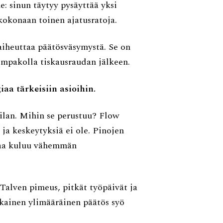
ne: sinun täytyy pysäyttää yksi
ä kokonaan toinen ajatusratoja.
 aiheuttaa päätösväsymystä. Se on
ompakolla tiskausraudan jälkeen.
a tärkeisiin asioihin.
ilan. Mihin se perustuu? Flow
 ja keskeytyksiä ei ole. Pinojen
ikaa kuluu vähemmän
 Talven pimeus, pitkät työpäivät ja
okainen ylimääräinen päätös syö