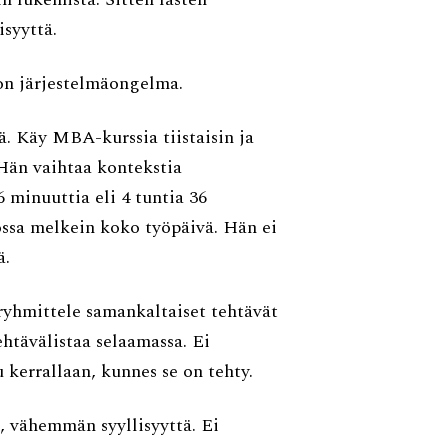
isyyttä.
 on järjestelmäongelma.
. Käy MBA-kurssia tiistaisin ja
. Hän vaihtaa kontekstia
 minuuttia eli 4 tuntia 36
ossa melkein koko työpäivä. Hän ei
ä.
ryhmittele samankaltaiset tehtävät
ehtävälistaa selaamassa. Ei
 kerrallaan, kunnes se on tehty.
, vähemmän syyllisyyttä. Ei