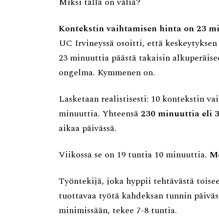
Miksi tällä on väliä?
Kontekstin vaihtamisen hinta on 23 mi
UC Irvineyssä osoitti, että keskeytyksen
23 minuuttia päästä takaisin alkuperäise
ongelma. Kymmenen on.
Lasketaan realistisesti: 10 kontekstin va
minuuttia. Yhteensä
230 minuuttia eli 
aikaa päivässä.
Viikossa se on 19 tuntia 10 minuuttia.
Me
Työntekijä, joka hyppii tehtävästä toisee
tuottavaa työtä kahdeksan tunnin päiväs
minimissään, tekee 7-8 tuntia.