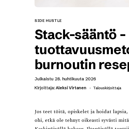
SIDE HUSTLE
Stack-sääntö –
tuottavuusmeto
burnoutin rese
Julkaistu
28. huhtikuuta 2026
Kirjoittaja:
Aleksi Virtanen
Talouskirjoittaja
Jos teet töitä, opiskelet ja hoidat lapsi
ohi, etkä ole tehnyt oikeasti syvästi mit
Keskipäivällä kokous. Iltapäivällä tentti