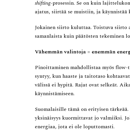
shifting
-prosessin. Se on kuin lajitteluko
ajatus, siirtää se muistiin, ja käynnistä
Jokainen siirto kuluttaa. Toistuva siirto
samanlaista kuin päätösten tekeminen l
Vähemmän valintoja = enemmän energia
Pinoittaminen mahdollistaa myös flow-t
syntyy, kun haaste ja taitotaso kohtaavat
välissä ei hypitä. Rajat ovat selkeät. A
käynnistämiseen.
Suomalaisille tämä on erityisen tärkeää.
yksinäisyys kuormittavat jo valmiiksi. J
energiaa, jota ei ole loputtomasti.