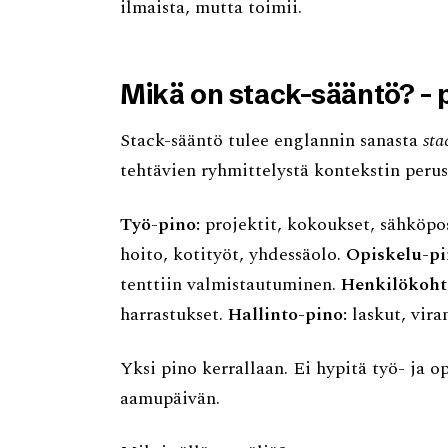
ilmaista, mutta toimii.
Mikä on stack-sääntö? - p
Stack-sääntö tulee englannin sanasta
sta
tehtävien ryhmittelystä kontekstin perus
Työ-pino:
projektit, kokoukset, sähköpos
hoito, kotityöt, yhdessäolo.
Opiskelu-pi
tenttiin valmistautuminen.
Henkilökoht
harrastukset.
Hallinto-pino:
laskut, vira
Yksi pino kerrallaan. Ei hypitä työ- ja o
aamupäivän.