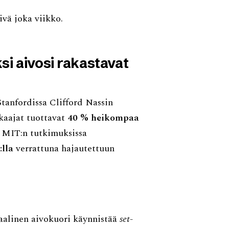
ivä joka viikko.
si aivosi rakastavat
Stanfordissa Clifford Nassin
kkaajat tuottavat
40 % heikompaa
. MIT:n tutkimuksissa
:lla
verrattuna hajautettuun
taalinen aivokuori käynnistää
set-