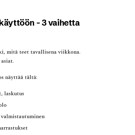
käyttöön - 3 vaihetta
ki, mitä teet tavallisena viikkona.
asiat.
 näyttää tältä:
, laskutus
olo
in valmistautuminen
harrastukset