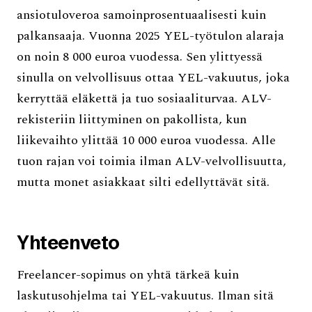
ansiotuloveroa samoinprosentuaalisesti kuin
palkansaaja. Vuonna 2025 YEL-työtulon alaraja
on noin 8 000 euroa vuodessa. Sen ylittyessä
sinulla on velvollisuus ottaa YEL-vakuutus, joka
kerryttää eläkettä ja tuo sosiaaliturvaa. ALV-
rekisteriin liittyminen on pakollista, kun
liikevaihto ylittää 10 000 euroa vuodessa. Alle
tuon rajan voi toimia ilman ALV-velvollisuutta,
mutta monet asiakkaat silti edellyttävät sitä.
Yhteenveto
Freelancer-sopimus on yhtä tärkeä kuin
laskutusohjelma tai YEL-vakuutus. Ilman sitä