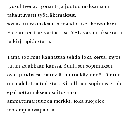
työsuhteena, työnantaja joutuu maksamaan
takautuvasti työeläkemaksut,
sosiaaliturvamaksut ja mahdolliset korvaukset.
Freelancer taas vastaa itse YEL-vakuutuksestaan
ja kirjanpidostaan.
Tämä sopimus kannattaa tehdä joka kerta, myös
tutun asiakkaan kanssa. Suulliset sopimukset
ovat juridisesti päteviä, mutta käytännössä niitä
on mahdoton todistaa. Kirjallinen sopimus ei ole
epäluottamuksen osoitus vaan
ammattimaisuuden merkki, joka suojelee
molempia osapuolia.