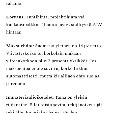
tahansa.
Korvaus:
Tuntihinta, projektihinta vai
kuukausipalkkio. Ilmoita myös, sisältyykö ALV
hintaan.
Maksuehdot:
Suomessa yleinen on 14 pv netto.
Viivästyskorko on korkolain mukaan
viiteenkorkoon plus 7 prosenttiyksikköä. Jos
maksuehtoa ei ole sovittu, korko liikkuu
automaattisesti, mutta kirjallinen ehto suojaa
paremmin.
Immateriaalioikeudet:
Tämä on yleisin
riidanaihe. Ellei toisin sovita, tekijänoikeus jää
tekijälle. Jos asiakas haluaa täyden