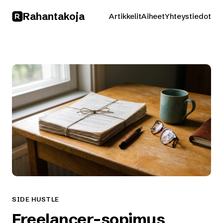
Rahan
takoja
Artikkelit
Aiheet
Yhteystiedot
SIDE HUSTLE
Freelancer-sopimus