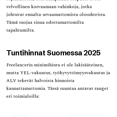
velvollinen korvaamaan vahinkoja, jotka
johtuvat ennalta-arvaamattomista olosuhteista.
Tämä suojaa sinua odottamattomilta
tapahtumilta.
Tuntihinnat Suomessa 2025
Freelancerin minimihinta ei ole lakisääteinen,
mutta YEL-vakuutus, työkyvyttömyysvakuutus ja
ALV tekevät halvoista hinnoista
kannattamattomia. Tässä suuntaa antavat ranget
eri toimialoilla:
Toimiala
Tuntihinta (ALV 0)