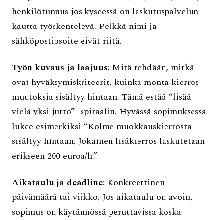
henkilötunnus jos kyseessä on laskutuspalvelun
kautta työskentelevä. Pelkkä nimi ja
sähköpostiosoite eivät riitä.
Työn kuvaus ja laajuus:
Mitä tehdään, mitkä
ovat hyväksymiskriteerit, kuinka monta kierros
muutoksia sisältyy hintaan. Tämä estää “lisää
vielä yksi jutto” -spiraalin. Hyvässä sopimuksessa
lukee esimerkiksi “Kolme muokkauskierrosta
sisältyy hintaan. Jokainen lisäkierros laskutetaan
erikseen 200 euroa/h.”
Aikataulu ja deadline:
Konkreettinen
päivämäärä tai viikko. Jos aikataulu on avoin,
sopimus on käytännössä peruttavissa koska