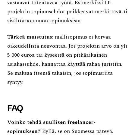
vastaavat toteutuvaa työtä. Esimerkiksi IT-
projektin sopimusehdot poikkeavat merkittävästi
sisältötuotannon sopimuksista.
Tärkeä muistutus:
mallisopimus ei korvaa
oikeudellista neuvontaa. Jos projektin arvo on yli
5 000 euroa tai kyseessä on pitkäaikainen
asiakassuhde, kannattaa käyttää rahaa juristiin.
Se maksaa itsensä takaisin, jos sopimusriita
syntyy.
FAQ
Voinko tehdä suullisen freelancer-
sopimuksen?
Kyllä, se on Suomessa pätevä.