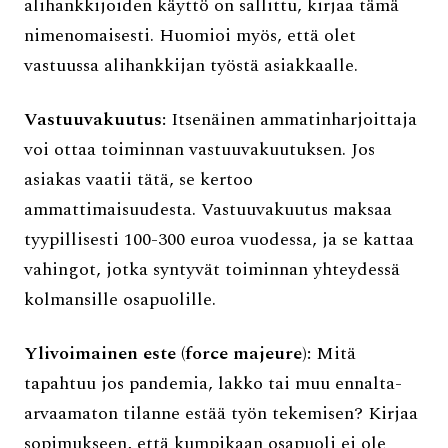
alihankkijoiden käyttö on sallittu, kirjaa tämä
nimenomaisesti. Huomioi myös, että olet
vastuussa alihankkijan työstä asiakkaalle.
Vastuuvakuutus:
Itsenäinen ammatinharjoittaja
voi ottaa toiminnan vastuuvakuutuksen. Jos
asiakas vaatii tätä, se kertoo
ammattimaisuudesta. Vastuuvakuutus maksaa
tyypillisesti 100-300 euroa vuodessa, ja se kattaa
vahingot, jotka syntyvät toiminnan yhteydessä
kolmansille osapuolille.
Ylivoimainen este (force majeure):
Mitä
tapahtuu jos pandemia, lakko tai muu ennalta-
arvaamaton tilanne estää työn tekemisen? Kirjaa
sopimukseen, että kumpikaan osapuoli ei ole