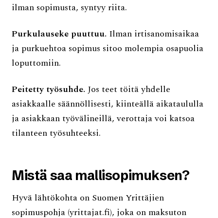
ilman sopimusta, syntyy riita.
Purkulauseke puuttuu.
Ilman irtisanomisaikaa
ja purkuehtoa sopimus sitoo molempia osapuolia
loputtomiin.
Peitetty työsuhde.
Jos teet töitä yhdelle
asiakkaalle säännöllisesti, kiinteällä aikataululla
ja asiakkaan työvälineillä, verottaja voi katsoa
tilanteen työsuhteeksi.
Mistä saa mallisopimuksen?
Hyvä lähtökohta on Suomen Yrittäjien
sopimuspohja (yrittajat.fi), joka on maksuton