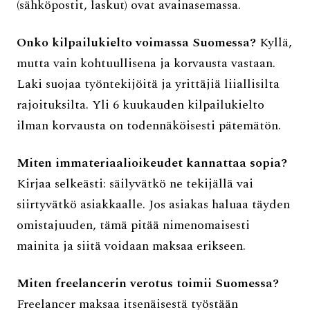
(sähköpostit, laskut) ovat avainasemassa.
Onko kilpailukielto voimassa Suomessa?
Kyllä,
mutta vain kohtuullisena ja korvausta vastaan.
Laki suojaa työntekijöitä ja yrittäjiä liiallisilta
rajoituksilta. Yli 6 kuukauden kilpailukielto
ilman korvausta on todennäköisesti pätemätön.
Miten immateriaalioikeudet kannattaa sopia?
Kirjaa selkeästi: säilyvätkö ne tekijällä vai
siirtyvätkö asiakkaalle. Jos asiakas haluaa täyden
omistajuuden, tämä pitää nimenomaisesti
mainita ja siitä voidaan maksaa erikseen.
Miten freelancerin verotus toimii Suomessa?
Freelancer maksaa itsenäisestä työstään