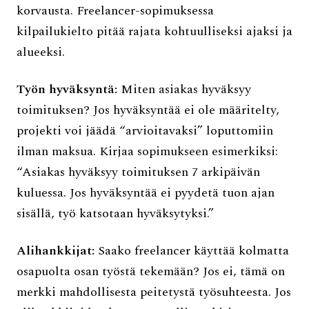
korvausta. Freelancer-sopimuksessa
kilpailukielto pitää rajata kohtuulliseksi ajaksi ja
alueeksi.
Työn hyväksyntä:
Miten asiakas hyväksyy
toimituksen? Jos hyväksyntää ei ole määritelty,
projekti voi jäädä “arvioitavaksi” loputtomiin
ilman maksua. Kirjaa sopimukseen esimerkiksi:
“Asiakas hyväksyy toimituksen 7 arkipäivän
kuluessa. Jos hyväksyntää ei pyydetä tuon ajan
sisällä, työ katsotaan hyväksytyksi.”
Alihankkijat:
Saako freelancer käyttää kolmatta
osapuolta osan työstä tekemään? Jos ei, tämä on
merkki mahdollisesta peitetystä työsuhteesta. Jos