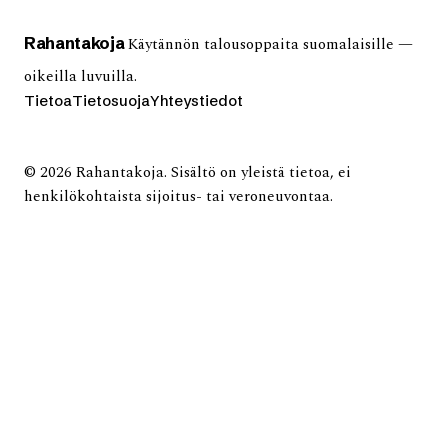
Rahan
takoja
Käytännön talousoppaita suomalaisille —
oikeilla luvuilla.
Tietoa
Tietosuoja
Yhteystiedot
© 2026 Rahantakoja. Sisältö on yleistä tietoa, ei
henkilökohtaista sijoitus- tai veroneuvontaa.