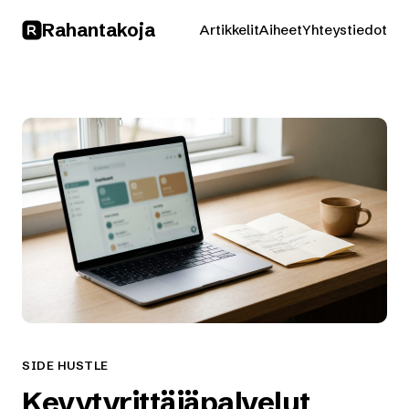
Rahan
takoja
Artikkelit
Aiheet
Yhteystiedot
SIDE HUSTLE
Kevytyrittäjäpalvelut