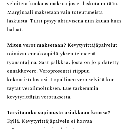
veloiteta kuukausimaksua jos et laskuta mitään.
Marginaali maksetaan vain toteutuneista
laskuista. Tilisi pysyy aktiivisena niin kauan kuin
haluat.
Miten verot maksetaan?
Kevytyrittäjäpalvelut
toimivat ennakonpidätyksen tehneenä
työnantajina. Saat palkkaa, josta on jo pidätetty
ennakkovero. Veroprosentti riippuu
kokonaistulostasi. Lopullinen vero selviää kun
täytät veroilmoituksen. Lue tarkemmin
kevytyrittäjän verotuksesta
.
Tarvitaanko sopimusta asiakkaan kanssa?
Kyllä. Kevytyrittäjäpalvelu ei korvaa