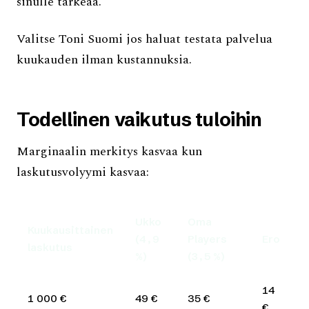
sinulle tärkeää.
Valitse Toni Suomi jos haluat testata palvelua
kuukauden ilman kustannuksia.
Todellinen vaikutus tuloihin
Marginaalin merkitys kasvaa kun
laskutusvolyymi kasvaa:
Ukko
Oma
Kuukausittainen
(4,9
Players
Ero
laskutus
%)
(3,5 %)
14
1 000 €
49 €
35 €
€