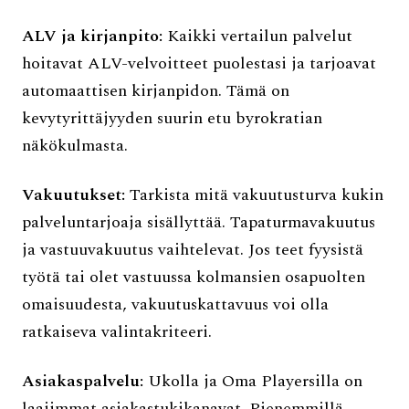
ALV ja kirjanpito:
Kaikki vertailun palvelut
hoitavat ALV-velvoitteet puolestasi ja tarjoavat
automaattisen kirjanpidon. Tämä on
kevytyrittäjyyden suurin etu byrokratian
näkökulmasta.
Vakuutukset:
Tarkista mitä vakuutusturva kukin
palveluntarjoaja sisällyttää. Tapaturmavakuutus
ja vastuuvakuutus vaihtelevat. Jos teet fyysistä
työtä tai olet vastuussa kolmansien osapuolten
omaisuudesta, vakuutuskattavuus voi olla
ratkaiseva valintakriteeri.
Asiakaspalvelu:
Ukolla ja Oma Playersilla on
laajimmat asiakastukikanavat. Pienemmillä