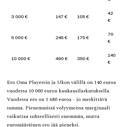
42
3 000 €
147 €
105 €
€
70
5 000 €
245 €
175 €
€
140
10 000 €
490 €
350 €
€
Ero Oma Playersin ja Ukon välillä on 140 euroa
vuodessa 10 000 euron kuukausilaskutuksella.
Vuodessa ero on 1 680 euroa - jo merkittävä
summa. Pienemmissä volyymeissa marginaali
vaikuttaa suhteellisesti enemmän, mutta
euromääräinen ero jää pieneksi.