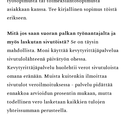
työsopimusta tai toimeksiantosopimusta
asiakkaan kanssa. Tee kirjallinen sopimus töistä
erikseen.
Mitä jos saan suoran palkan työnantajalta ja
myös laskutan sivutöistä?
Se on täysin
mahdollista. Moni käyttää kevytyrittäjäpalvelua
sivutulolähteenä päivätyön ohessa.
Kevytyrittäjäpalvelu huolehtii verot sivutuloista
omana eränään. Muista kuitenkin ilmoittaa
sivutulot veroilmoituksessa - palvelu pidättää
ennakkoa arvioidun prosentin mukaan, mutta
todellinen vero lasketaan kaikkien tulojen
yhteissumman perusteella.