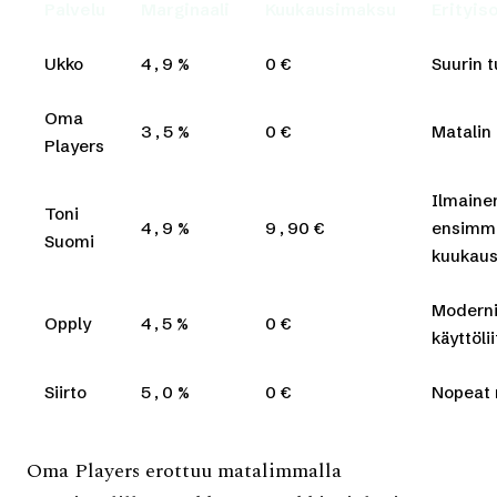
Palvelu
Marginaali
Kuukausimaksu
Erityis
Ukko
4,9 %
0 €
Suurin 
Oma
3,5 %
0 €
Matalin
Players
Ilmaine
Toni
4,9 %
9,90 €
ensimm
Suomi
kuukaus
Modern
Opply
4,5 %
0 €
käyttöli
Siirto
5,0 %
0 €
Nopeat
Oma Players erottuu matalimmalla