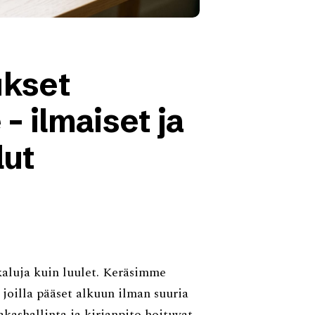
ukset
 – ilmaiset ja
lut
kaluja kuin luulet. Keräsimme
, joilla pääset alkuun ilman suuria
akashallinta ja kirjanpito hoituvat