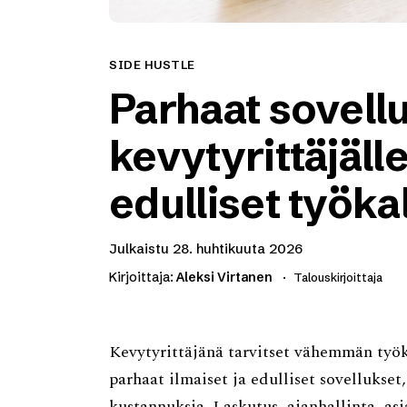
SIDE HUSTLE
Parhaat sovell
kevytyrittäjälle
edulliset työka
Julkaistu
28. huhtikuuta 2026
Kirjoittaja:
Aleksi Virtanen
Talouskirjoittaja
Kevytyrittäjänä tarvitset vähemmän työ
parhaat ilmaiset ja edulliset sovellukset
kustannuksia. Laskutus, ajanhallinta, asi