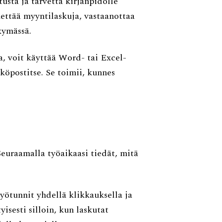
usta ja tarvetta kirjanpidolle
hettää myyntilaskuja, vastaanottaa
kymässä.
a, voit käyttää Word- tai Excel-
köpostitse. Se toimii, kunnes
Seuraamalla työaikaasi tiedät, mitä
työtunnit yhdellä klikkauksella ja
yisesti silloin, kun laskutat