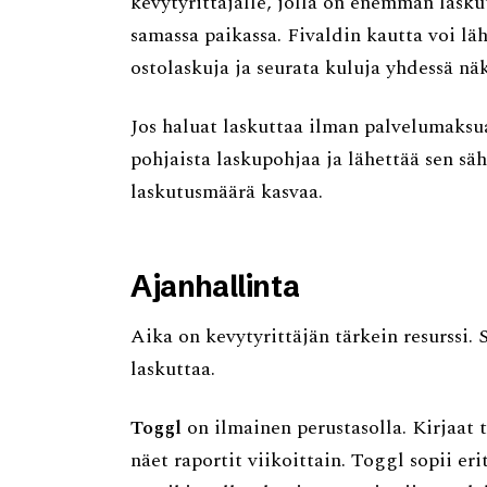
kevytyrittäjälle, jolla on enemmän laskut
samassa paikassa. Fivaldin kautta voi lä
ostolaskuja ja seurata kuluja yhdessä nä
Jos haluat laskuttaa ilman palvelumaksu
pohjaista laskupohjaa ja lähettää sen säh
laskutusmäärä kasvaa.
Ajanhallinta
Aika on kevytyrittäjän tärkein resurssi. 
laskuttaa.
Toggl
on ilmainen perustasolla. Kirjaat 
näet raportit viikoittain. Toggl sopii erit