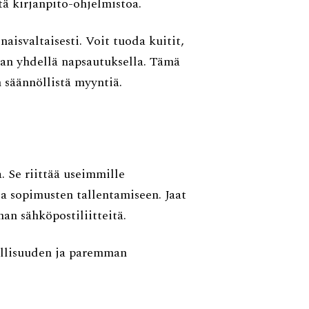
ä kirjanpito-ohjelmistoa.
aisvaltaisesti. Voit tuoda kuitit,
man yhdellä napsautuksella. Tämä
n säännöllistä myyntiä.
. Se riittää useimmille
ja sopimusten tallentamiseen. Jaat
an sähköpostiliitteitä.
allisuuden ja paremman