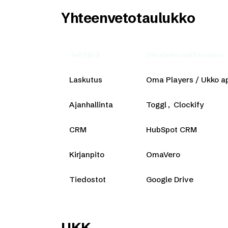
Yhteenvetotaulukko
Tehtävä
Ilmainen vaihtoehto
Laskutus
Oma Players / Ukko a
Ajanhallinta
Toggl, Clockify
CRM
HubSpot CRM
Kirjanpito
OmaVero
Tiedostot
Google Drive