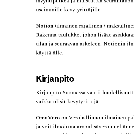
myyntiputkea ja muistuttaa seurantakont
useimmille kevytyrittäjille.
Notion
(ilmainen rajallinen / maksullin
Rakenna taulukko, johon lisäät asiakkaa
tilan ja seuraavan askeleen. Notionin ilm
käyttäjälle.
Kirjanpito
Kirjanpito Suomessa vaatii huolellisuutt
vaikka olisit kevytyrittäjä.
OmaVero
on Verohallinnon ilmainen palv
ja voit ilmoittaa arvonlisäveron neljänne