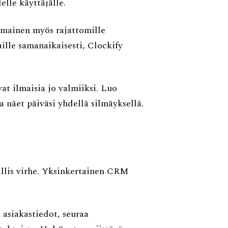
elle käyttäjälle.
lmainen myös rajattomille
kaille samanaikaisesti, Clockify
at ilmaisia jo valmiiksi. Luo
a näet päiväsi yhdellä silmäyksellä.
llis virhe. Yksinkertainen CRM
 asiakastiedot, seuraa