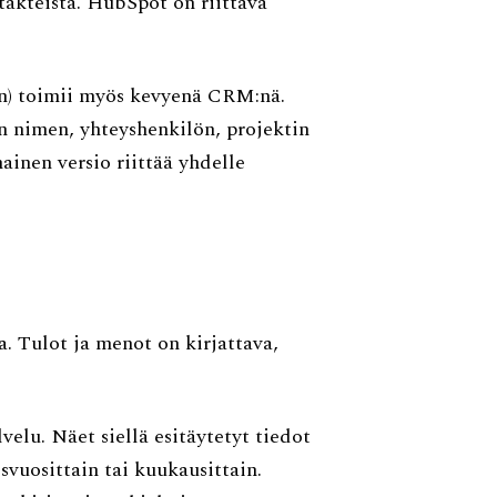
akteista. HubSpot on riittävä
en) toimii myös kevyenä CRM:nä.
n nimen, yhteyshenkilön, projektin
ainen versio riittää yhdelle
a. Tulot ja menot on kirjattava,
elu. Näet siellä esitäytetyt tiedot
svuosittain tai kuukausittain.