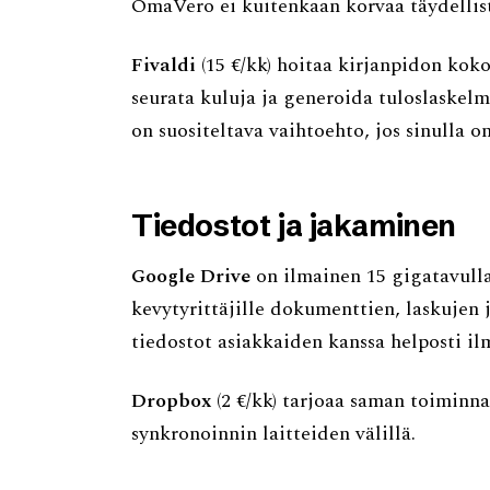
OmaVero ei kuitenkaan korvaa täydellist
Fivaldi
(15 €/kk) hoitaa kirjanpidon kokon
seurata kuluja ja generoida tuloslaskel
on suositeltava vaihtoehto, jos sinulla o
Tiedostot ja jakaminen
Google Drive
on ilmainen 15 gigatavulla
kevytyrittäjille dokumenttien, laskujen 
tiedostot asiakkaiden kanssa helposti ilm
Dropbox
(2 €/kk) tarjoaa saman toiminn
synkronoinnin laitteiden välillä.