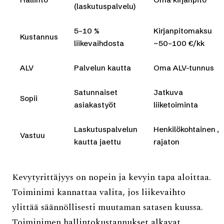
(laskutuspalvelu)
5–10 %
Kirjanpitomaksu
Kustannus
liikevaihdosta
~50–100 €/kk
ALV
Palvelun kautta
Oma ALV-tunnus
Satunnaiset
Jatkuva
Sopii
asiakastyöt
liiketoiminta
Laskutuspalvelun
Henkilökohtainen,
Vastuu
kautta jaettu
rajaton
Kevytyrittäjyys on nopein ja kevyin tapa aloittaa.
Toiminimi kannattaa valita, jos liikevaihto
ylittää säännöllisesti muutaman satasen kuussa.
Toiminimen hallintokustannukset alkavat