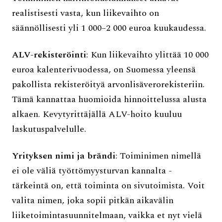
realistisesti vasta, kun liikevaihto on
säännöllisesti yli 1 000–2 000 euroa kuukaudessa.
ALV-rekisteröinti
: Kun liikevaihto ylittää 10 000
euroa kalenterivuodessa, on Suomessa yleensä
pakollista rekisteröityä arvonlisäverorekisteriin.
Tämä kannattaa huomioida hinnoittelussa alusta
alkaen. Kevytyrittäjällä ALV-hoito kuuluu
laskutuspalvelulle.
Yrityksen nimi ja brändi
: Toiminimen nimellä
ei ole väliä työttömyysturvan kannalta -
tärkeintä on, että toiminta on sivutoimista. Voit
valita nimen, joka sopii pitkän aikavälin
liiketoimintasuunnitelmaan, vaikka et nyt vielä