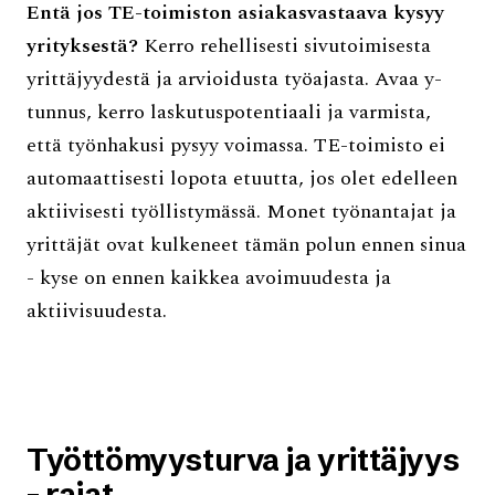
Entä jos TE-toimiston asiakasvastaava kysyy
yrityksestä?
Kerro rehellisesti sivutoimisesta
yrittäjyydestä ja arvioidusta työajasta. Avaa y-
tunnus, kerro laskutuspotentiaali ja varmista,
että työnhakusi pysyy voimassa. TE-toimisto ei
automaattisesti lopota etuutta, jos olet edelleen
aktiivisesti työllistymässä. Monet työnantajat ja
yrittäjät ovat kulkeneet tämän polun ennen sinua
- kyse on ennen kaikkea avoimuudesta ja
aktiivisuudesta.
Työttömyysturva ja yrittäjyys
- rajat