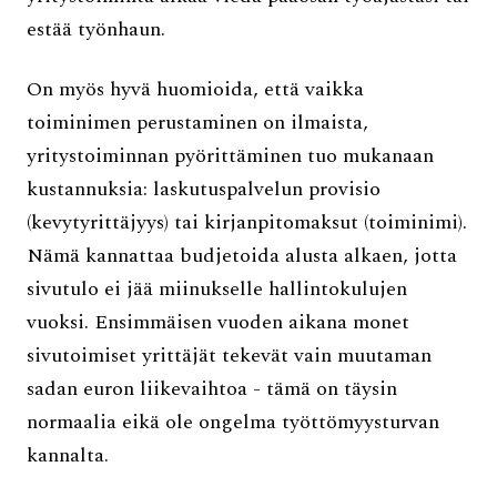
estää työnhaun.
On myös hyvä huomioida, että vaikka
toiminimen perustaminen on ilmaista,
yritystoiminnan pyörittäminen tuo mukanaan
kustannuksia: laskutuspalvelun provisio
(kevytyrittäjyys) tai kirjanpitomaksut (toiminimi).
Nämä kannattaa budjetoida alusta alkaen, jotta
sivutulo ei jää miinukselle hallintokulujen
vuoksi. Ensimmäisen vuoden aikana monet
sivutoimiset yrittäjät tekevät vain muutaman
sadan euron liikevaihtoa - tämä on täysin
normaalia eikä ole ongelma työttömyysturvan
kannalta.