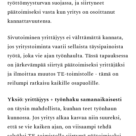
työttömyysturvan suojassa, ja siirtyneet
päätoimiseksi vasta kun yritys on osoittanut
kannattavuutensa.
Sivutoiminen yrittäjyys ei välttämättä kannata,
jos yritystoiminta vaatii sellaista täysipainoista
työtä, joka vie ajan työnhaulta. Tässä tapauksessa
on järkevämpää siirtyä päätoimiseksi yrittäjäksi
ja ilmoittaa muutos TE-toimistolle - tämä on
reilumpi ratkaisu kaikille osapuolille.
Yksiö: yrittäjyys + työnhaku samanaikaisesti
on täysin mahdollista, kunhan teet työnhaun
kunnossa. Jos yritys alkaa kasvaa niin suureksi,
että se vie kaiken ajan, on viisaampi tehdä
selväksi TE-toimistolle siirtymä päätoimiseksi