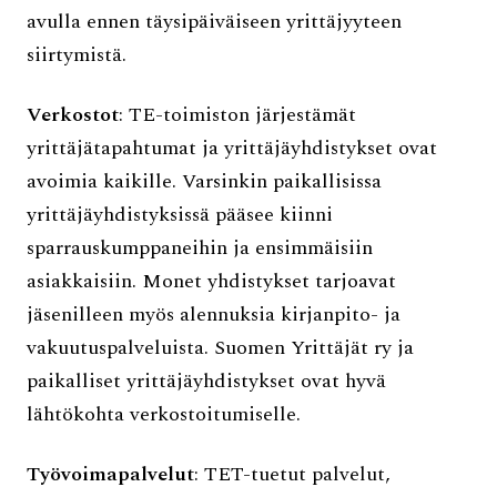
avulla ennen täysipäiväiseen yrittäjyyteen
siirtymistä.
Verkostot
: TE-toimiston järjestämät
yrittäjätapahtumat ja yrittäjäyhdistykset ovat
avoimia kaikille. Varsinkin paikallisissa
yrittäjäyhdistyksissä pääsee kiinni
sparrauskumppaneihin ja ensimmäisiin
asiakkaisiin. Monet yhdistykset tarjoavat
jäsenilleen myös alennuksia kirjanpito- ja
vakuutuspalveluista. Suomen Yrittäjät ry ja
paikalliset yrittäjäyhdistykset ovat hyvä
lähtökohta verkostoitumiselle.
Työvoimapalvelut
: TET-tuetut palvelut,