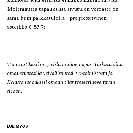
kunnossa eikä erillistä ennakkomaksua tarvita.
Molemmissa tapauksissa sivutulon veroaste on
sama kuin palkkatulolla - progressiivinen
asteikko 0–57 %.
Tämä artikkeli on yleisluontoinen opas. Tarkista aina
omat etuutesi ja velvollisuutesi TE-toimistosta ja
Kelasta saadaksesi omaan tilanteeseesi soveltuvan
tiedon.
LUE MYÖS