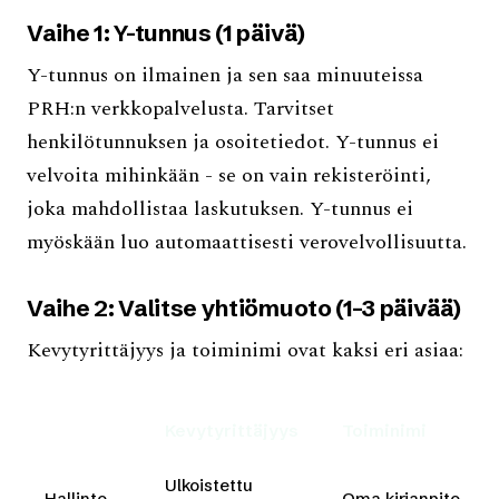
Vaihe 1: Y-tunnus (1 päivä)
Y-tunnus on ilmainen ja sen saa minuuteissa
PRH:n verkkopalvelusta. Tarvitset
henkilötunnuksen ja osoitetiedot. Y-tunnus ei
velvoita mihinkään - se on vain rekisteröinti,
joka mahdollistaa laskutuksen. Y-tunnus ei
myöskään luo automaattisesti verovelvollisuutta.
Vaihe 2: Valitse yhtiömuoto (1–3 päivää)
Kevytyrittäjyys ja toiminimi ovat kaksi eri asiaa:
Kevytyrittäjyys
Toiminimi
Ulkoistettu
Hallinto
Oma kirjanpito