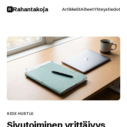
Rahan
takoja
Artikkelit
Aiheet
Yhteystiedot
SIDE HUSTLE
Sivutoiminen yrittäjyys