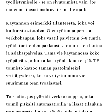
työllistymiselle - se on sivutoimista vain, jos
molemmat asiat mahtuvat samalle ajalle.
Käytännön esimerkki tilanteesta, joka voi
katkaista etuuden
: Olet työtön ja perustat
verkkokaupan, joka vaatii päivittäin 6–8 tuntia
työtä: tuotteiden pakkausta, toimitusten hoitoa
ja asiakaspalvelua. Tämä vie käytännössä koko
työpäivän, jolloin aikaa työnhakuun ei jää. TE-
toimisto katsoo tämän päätoimiseksi
yrittäjyydeksi, koska yritystoiminta vie
suurimman osan työajastasi.
Toisaalta, jos pyörität verkkokauppaa, joka
toimii pitkälti automaatioilla ja lisäät tilauksia
satunnaisesti iltaisin, tämä voidaan tulkita