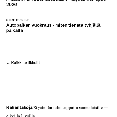
2026
SIDE HUSTLE
Autopaikan vuokraus – miten tienata tyhjällä
paikalla
← Kaikki artikkelit
Rahan
takoja
Käytännön talousoppaita suomalaisille —
oikeilla luvuilla.