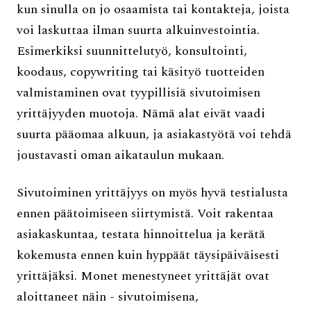
kun sinulla on jo osaamista tai kontakteja, joista
voi laskuttaa ilman suurta alkuinvestointia.
Esimerkiksi suunnittelutyö, konsultointi,
koodaus, copywriting tai käsityö tuotteiden
valmistaminen ovat tyypillisiä sivutoimisen
yrittäjyyden muotoja. Nämä alat eivät vaadi
suurta pääomaa alkuun, ja asiakastyötä voi tehdä
joustavasti oman aikataulun mukaan.
Sivutoiminen yrittäjyys on myös hyvä testialusta
ennen päätoimiseen siirtymistä. Voit rakentaa
asiakaskuntaa, testata hinnoittelua ja kerätä
kokemusta ennen kuin hyppäät täysipäiväisesti
yrittäjäksi. Monet menestyneet yrittäjät ovat
aloittaneet näin - sivutoimisena,