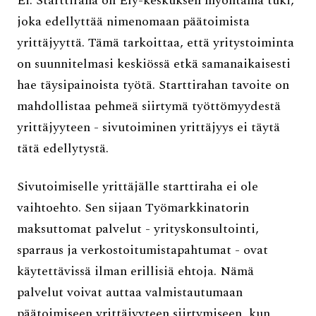
Ei. Starttiraha on Ely-keskuksen myöntämä tuki,
joka edellyttää nimenomaan päätoimista
yrittäjyyttä. Tämä tarkoittaa, että yritystoiminta
on suunnitelmasi keskiössä etkä samanaikaisesti
hae täysipainoista työtä. Starttirahan tavoite on
mahdollistaa pehmeä siirtymä työttömyydestä
yrittäjyyteen - sivutoiminen yrittäjyys ei täytä
tätä edellytystä.
Sivutoimiselle yrittäjälle starttiraha ei ole
vaihtoehto. Sen sijaan Työmarkkinatorin
maksuttomat palvelut - yrityskonsultointi,
sparraus ja verkostoitumistapahtumat - ovat
käytettävissä ilman erillisiä ehtoja. Nämä
palvelut voivat auttaa valmistautumaan
päätoimiseen yrittäjyyteen siirtymiseen, kun